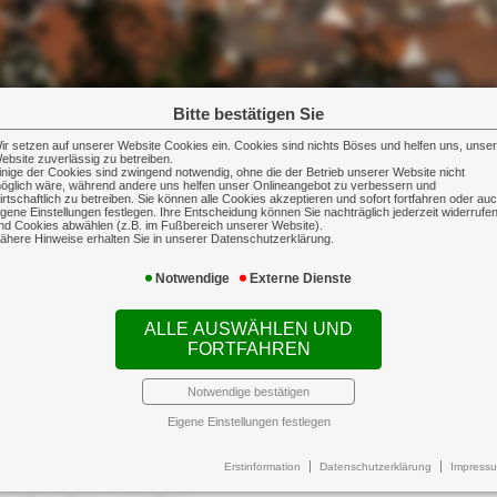
Bitte bestätigen Sie
ir setzen auf unserer Website Cookies ein. Cookies sind nichts Böses und helfen uns, unse
ebsite zuverlässig zu betreiben.
inige der Cookies sind zwingend notwendig, ohne die der Betrieb unserer Website nicht
öglich wäre, während andere uns helfen unser Onlineangebot zu verbessern und
irtschaftlich zu betreiben. Sie können alle Cookies akzeptieren und sofort fortfahren oder au
igene Einstellungen festlegen. Ihre Entscheidung können Sie nachträglich jederzeit widerrufe
nd Cookies abwählen (z.B. im Fußbereich unserer Website).
ähere Hinweise erhalten Sie in unserer Datenschutzerklärung.
Notwendige
Externe Dienste
ALLE AUSWÄHLEN UND
FORTFAHREN
ir Ihnen vertiefende Informationsseiten erst
Notwendige bestätigen
Eigene Einstellungen festlegen
Erstinformation
Datenschutzerklärung
Impress