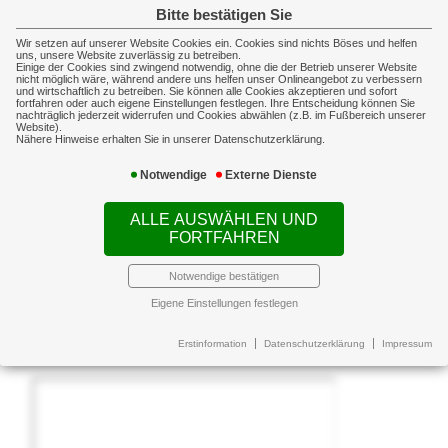
Sozialversicherungen verringern können.
Bitte bestätigen Sie
Diese Vorteile gelten in vielen Fällen
Wir setzen auf unserer Website Cookies ein. Cookies sind nichts Böses und helfen
uns, unsere Website zuverlässig zu betreiben.
sowohl für den Arbeitnehmer wie auch
Einige der Cookies sind zwingend notwendig, ohne die der Betrieb unserer Website
nicht möglich wäre, während andere uns helfen unser Onlineangebot zu verbessern
für den Arbeitgeber. Genau dies macht
und wirtschaftlich zu betreiben. Sie können alle Cookies akzeptieren und sofort
fortfahren oder auch eigene Einstellungen festlegen. Ihre Entscheidung können Sie
die Modelle auch für beide Seiten so
nachträglich jederzeit widerrufen und Cookies abwählen (z.B. im Fußbereich unserer
Website).
interessant und attraktiv.
Nähere Hinweise erhalten Sie in unserer Datenschutzerklärung.
Notwendige
Externe Dienste
Die Betrachtungsperspektive stellt sich
aber für Arbeitgeber und Arbeitnehmer
ALLE AUSWÄHLEN UND
FORTFAHREN
unterschiedlich dar.
Notwendige bestätigen
Weiterführende Informationen
für
Eigene Einstellungen festlegen
Arbeitnehmer
zu diesem Thema finden
Sie
hier
Erstinformation
Datenschutzerklärung
Impressum