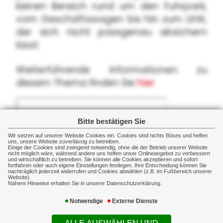
keinen Bereich rund um den Fuhrpark,
vom Geschäftswagen bis hin zum LKW,
der sich nicht passgenau absichern
lässt.
Weiterführende Informationen zu
diesem Thema finden Sie
hier
Bitte bestätigen Sie
Wir setzen auf unserer Website Cookies ein. Cookies sind nichts Böses und helfen
uns, unsere Website zuverlässig zu betreiben.
Einige der Cookies sind zwingend notwendig, ohne die der Betrieb unserer Website
nicht möglich wäre, während andere uns helfen unser Onlineangebot zu verbessern
und wirtschaftlich zu betreiben. Sie können alle Cookies akzeptieren und sofort
fortfahren oder auch eigene Einstellungen festlegen. Ihre Entscheidung können Sie
nachträglich jederzeit widerrufen und Cookies abwählen (z.B. im Fußbereich unserer
Website).
Nähere Hinweise erhalten Sie in unserer Datenschutzerklärung.
Notwendige
Externe Dienste